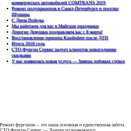
коммерческих автомобилей COMTRANS 2019
Ремонт полуприцепов в Санкт-Петербурге и поселке
Шушары
С Днем Победы
Мы работаем для вас в Майские праздники
Дорогие Девушки поздравляем вас с 8 марта!
Восстановление прицепа Kassbohrer после ДТП
Итоги 2018 года
СТО Фургон Сервис радует клиентов новогодними
скидками
У нас появилась новая услуга — Замена лобовых стекол
Ремонт фургонов— это наша основная и единственная забота
СТО Фургон Сервис — Лучшее из возможного