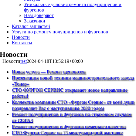
Уникальные условия ремонта полуприцепов и
фургонов
Нам доверяют
Заказчики
Каталог запчастей
Услуги по ремонту полуприцепов и фургонов
Новости
Контакты
Новости
Новости
test
2024-04-18T13:56:19+00:00
Новая услуга — Ремонт щеповозов
Презентация новой техники машиностроительного завода
«Тонар»
СТО ФУРГОН СЕРВИС открывает новое направление
работы!
Коллектив компании СТО «Фургон Сервис» от всей души
поздравляет Вас с наступившим 2020 годом
Ремонт полуприцепов и фургонов по страховым случаям
от СОГАЗ
Ремонт полуприцепов и фургонов немецкого качества
СТО Фургон Сервис на 15 международной выставке