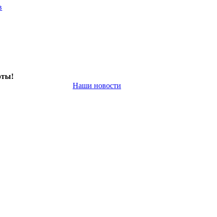
в
оты!
Наши новости