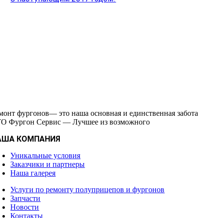
монт фургонов— это наша основная и единственная забота
О Фургон Сервис — Лучшее из возможного
АША КОМПАНИЯ
Уникальные условия
Заказчики и партнеры
Наша галерея
Услуги по ремонту полуприцепов и фургонов
Запчасти
Новости
Контакты