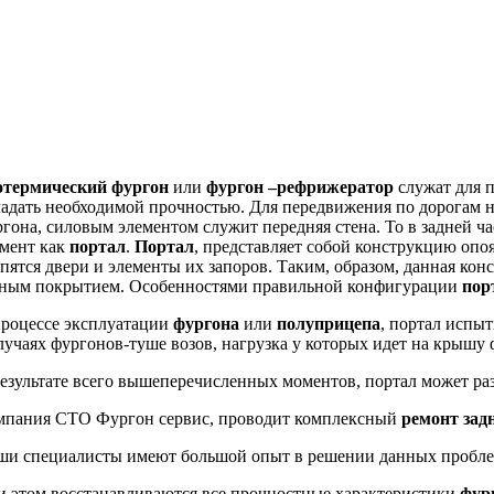
отермический фургон
или
фургон –рефрижератор
служат для 
адать необходимой прочностью. Для передвижения по дорогам н
гона, силовым элементом служит передняя стена. То в задней ча
емент как
портал
.
Портал
, представляет собой конструкцию опо
пятся двери и элементы их запоров. Таким, образом, данная ко
зным покрытием. Особенностями правильной конфигурации
пор
процессе эксплуатации
фургона
или
полуприцепа
, портал испы
лучаях фургонов-туше возов, нагрузка у которых идет на крышу 
езультате всего вышеперечисленных моментов, портал может ра
мпания СТО Фургон сервис, проводит комплексный
ремонт зад
ши специалисты имеют большой опыт в решении данных проблем
и этом восстанавливаются все прочностные характеристики
фур