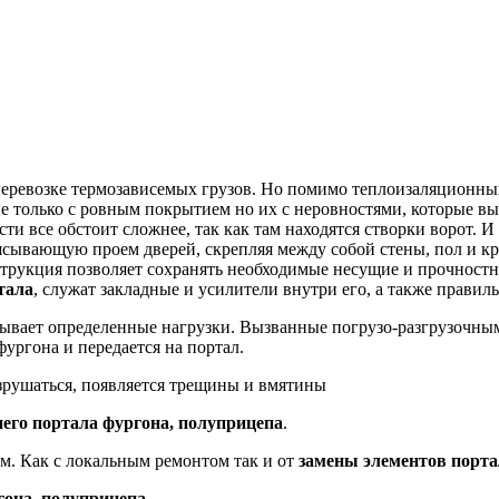
перевозке термозависемых грузов. Но помимо теплоизаляционных
е только с ровным покрытием но их с неровностями, которые в
сти все обстоит сложнее, так как там находятся створки ворот. 
ясывающую проем дверей, скрепляя между собой стены, пол и кр
нструкция позволяет сохранять необходимые несущие и прочност
тала
, служат закладные и усилители внутри его, а также прави
тывает определенные нагрузки. Вызванные погрузо-разгрузочн
фургона и передается на портал.
зрушаться, появляется трещины и вмятины
него портала фургона, полуприцепа
.
. Как с локальным ремонтом так и от
замены элементов порта
гона, полуприцепа.