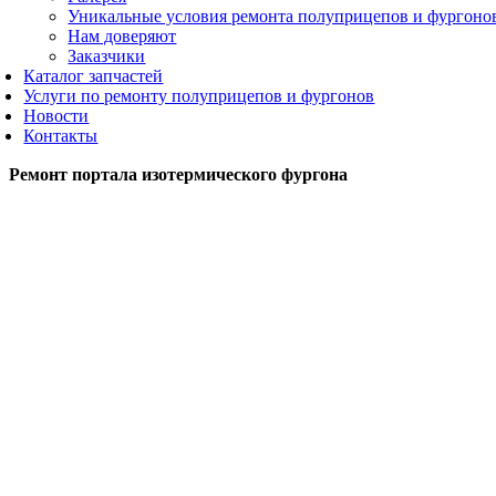
Уникальные условия ремонта полуприцепов и фургоно
Нам доверяют
Заказчики
Каталог запчастей
Услуги по ремонту полуприцепов и фургонов
Новости
Контакты
Ремонт портала изотермического фургона