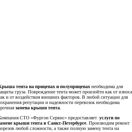
Крыша тента на прицепах и полуприцепах
необходима для
защиты груза. Повреждение тента может произойти как от износа
так и от воздействия внешних факторов. В любой ситуации для
сохранения репутации и надежности перевозок необходима
срочная
замена крыши тента
.
Компания СТО «Фургон Сервис» предоставляет
услуги по
замене крыши тента в Санкт-Петербурге
. Производим ремонт
порезов любой сложности, а также полную замену тента на