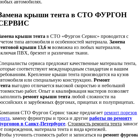
любых автомобилях.
Замена крыши тента в СТО ФУРГОН
СЕРВИС
Замена крыши тента
в СТО «Фургон Сервис» проводится с
учетом типа автомобиля и особенностей материала.
Замена
тентовой крыши 13,6 м
возможна из любых материалов,
включая ПВХ, брезент и различные ткани.
Специалисты сервиса предложат качественные материалы тента,
которые соответствуют международным стандартам и вашим
требованиям. Крепление крыши тента производится на кузов
автомобиля или специальную конструкцию.
Ремонт
тента
выгодно отличается высокой скоростью и небольшой
стоимостью работ. Опыт и квалификация мастеров позволяет
выполнить
ремонт крыши тента
любой сложности на
российских и зарубежных фургонах, прицепах и полуприцепах.
Компания СТО Фургон Сервис также предлагает
ремонт порезов
тента
, замену фурнитуры и троса и другие
работы по ремонту
фургонов в Санкт-Петербурге
.
Стоимость ремонта тента
зависи
от повреждения, материала тента и вида крепежей.
Чтобы уточнить стоимость работ и записаться на
ремонт фургон