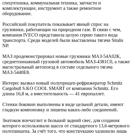
спецтехника, коммунальная техника, запчасти и
комплектующие, инструмент а также ремонтное
оборудование.
Российский покупатель показывает явный спрос на
грузовики, работающие на природном газе. В связи с чем,
компания IVECO представила целую серию такого вида
транспорта. Среди моделей были выставлены тягачи Stralis
NP.
МАЗ продемонстрировал новые грузовики МАЗ-54А02К,
среднетоннажный грузовой автомобиль МАЗ-4381С0, а также
магистральный автопоезд в составе седельного тягача
МАЗ-5440Е8.
Интерес вызвал новый полуприцеп-рефрижератор Schmitz
Cargobull S.KO COOL SMART от компании Schmitz. Его
длина 16,8 м, а вместительность — 41 европаллет.
Стенки боковин выполнены в виде цельной детали, имеют
гладкую компоновку и лишены каких-либо соединений.
Знатоков впечатлит и большой задний свес, для создания
которого использовали шасси от стандартного 13,6-метрового
полуприцепа. За счёт того, что конструкцию удлинили лишь