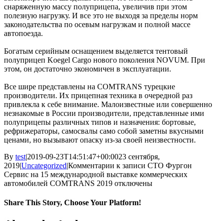
снаряженную массу полуприцепа, увеличив при этом
полезную нагрузку. И все это не выходя за пределы норм
законодательства по осевым нагрузкам и полной массе
автопоезда.
Богатым серийным оснащением выделяется тентовый
полуприцеп Koegel Cargo нового поколения NOVUM. При
этом, он достаточно экономичен в эксплуатации.
Все шире представлены на COMTRANS турецкие
производители. Их прицепная техника в очередной раз
привлекла к себе внимание. Малоизвестные или совершенно
незнакомые в России производители, представленные ими
полуприцепы различных типов и назначения: бортовые,
рефрижераторы, самосвалы само собой заметны вкусными
ценами, но вызывают опаску из-за своей неизвестности.
By
test
|
2019-09-23T14:51:47+00:00
23 сентября,
2019
|
Uncategorized
|
Комментарии
к записи СТО Фургон
Сервис на 15 международной выставке коммерческих
автомобилей COMTRANS 2019
отключены
Share This Story, Choose Your Platform!