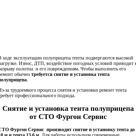
В ходе эксплуатации полуприцепа тенты подвергаются высокой
нагрузке. Износ, ДТП, воздействие погодных условий приводит 
разрыву полотна и его повреждениям. Чтобы выполнить его
ремонт обычно
требуется снятие и установка тента
полуприцепа
.
Из-за трудоемкого процесса снятия и установки ремонт тента
требует профессионального подхода.
Снятие и установка тента полуприцепа
от СТО Фургон Сервис
СТО Фургон Сервис производит снятие и установку тента до
10 м и тента 13,6 м
. Для работы используем современные