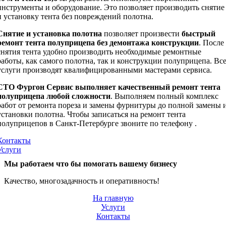
инструменты и оборудование. Это позволяет производить снятие
и установку тента без повреждений полотна.
Снятие и установка полотна
позволяет произвести
быстрый
ремонт тента полуприцепа без демонтажа конструкции
. После
снятия тента удобно производить необходимые ремонтные
работы, как самого полотна, так и конструкции полуприцепа. Вс
услуги производят квалифицированными мастерами сервиса.
СТО Фургон Сервис выполняет качественный ремонт тента
полуприцепа любой сложности
. Выполняем полный комплекс
работ от ремонта пореза и замены фурнитуры до полной замены 
установки полотна. Чтобы записаться на ремонт тента
полуприцепов в Санкт-Петербурге звоните по телефону .
Контакты
Услуги
Мы работаем что бы помогать вашему бизнесу
Качество, многозадачность и оперативность!
На главную
Услуги
Контакты