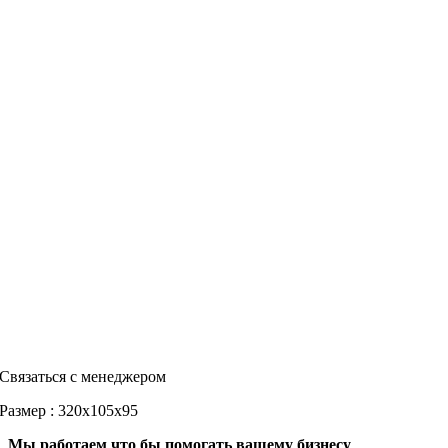
Связаться с менеджером
Размер : 320х105х95
Мы работаем что бы помогать вашему бизнесу