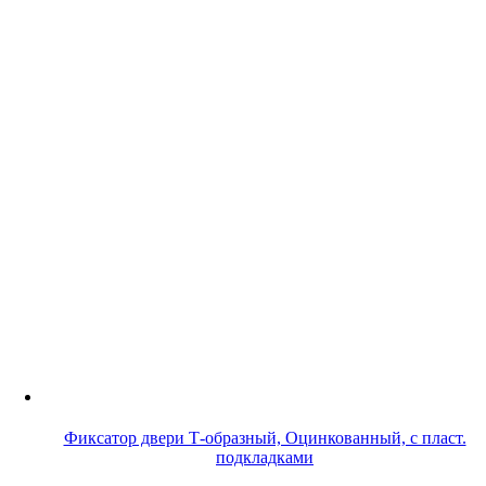
Фиксатор двери Т-образный, Оцинкованный, с пласт.
подкладками