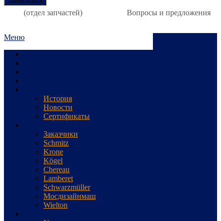
(отдел запчастей)
Вопросы и предложения
Меню
Станция
Главная
К чему стремимся
А знаете ли Вы
О Компании
История
Новости
Сертификаты
Нам доверяют
Заказчики
Schmitz
Krone
Kögel
Chereau
Lamberet
Schwarzmüller
Мосдизайнмаш
Wielton
Сервис