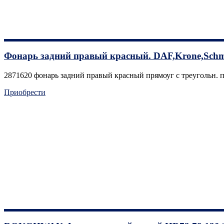
Фонарь задний правый красный. DAF,Krone,Schmi
2871620 фонарь задний правый красный прямоуг с треугольн. 
Приобрести