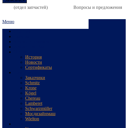
(отдел запчастей)
Вопросы и предложения
Меню
Станция
Главная
К чему стремимся
А знаете ли Вы
О Компании
История
Новости
Сертификаты
Нам доверяют
Заказчики
Schmitz
Krone
Kögel
Chereau
Lamberet
Schwarzmüller
Мосдизайнмаш
Wielton
Сервис