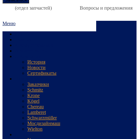
(отдел запчастей)
Вопросы и предложения
Меню
Станция
Главная
К чему стремимся
А знаете ли Вы
О Компании
История
Новости
Сертификаты
Нам доверяют
Заказчики
Schmitz
Krone
Kögel
Chereau
Lamberet
Schwarzmüller
Мосдизайнмаш
Wielton
Сервис