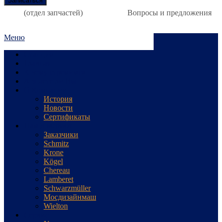
(отдел запчастей)
Вопросы и предложения
Меню
Станция
Главная
К чему стремимся
А знаете ли Вы
О Компании
История
Новости
Сертификаты
Нам доверяют
Заказчики
Schmitz
Krone
Kögel
Chereau
Lamberet
Schwarzmüller
Мосдизайнмаш
Wielton
Сервис