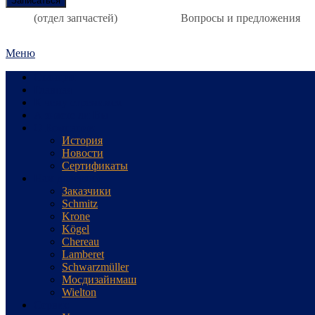
(отдел запчастей)
Вопросы и предложения
Меню
Станция
Главная
К чему стремимся
А знаете ли Вы
О Компании
История
Новости
Сертификаты
Нам доверяют
Заказчики
Schmitz
Krone
Kögel
Chereau
Lamberet
Schwarzmüller
Мосдизайнмаш
Wielton
Сервис