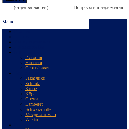
(отдел запчастей)
Вопросы и предложения
Меню
Станция
Главная
К чему стремимся
А знаете ли Вы
О Компании
История
Новости
Сертификаты
Нам доверяют
Заказчики
Schmitz
Krone
Kögel
Chereau
Lamberet
Schwarzmüller
Мосдизайнмаш
Wielton
Сервис