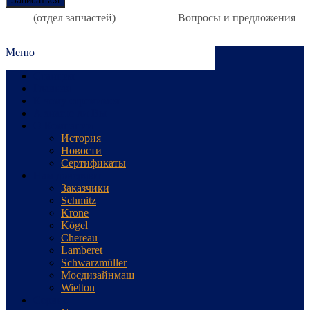
(отдел запчастей)
Вопросы и предложения
Меню
Станция
Главная
К чему стремимся
А знаете ли Вы
О Компании
История
Новости
Сертификаты
Нам доверяют
Заказчики
Schmitz
Krone
Kögel
Chereau
Lamberet
Schwarzmüller
Мосдизайнмаш
Wielton
Сервис