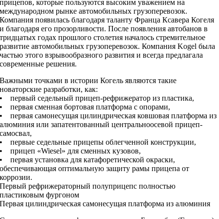
прицепов, которые пользуются высоким уважением на
международном рынке автомобильных грузоперевозок.
Компания появилась благодаря таланту Франца Ксавера Когеля
и благодаря его прозорливости. После появления автобанов в
тридцатых годах прошлого столетия началось стремительное
развитие автомобильных грузоперевозок. Компания Kogel была
частью этого взрывообразного развития и всегда предлагала
современные решения.
Важными точками в истории Когель являются такие
новаторские разработки, как:
• первый седельный прицеп-рефрижератор из пластика,
• первая сменная бортовая платформа с опорами,
• первая самонесущая цилиндрическая ковшовая платформа из
алюминия или запатентованный центральноосевой прицеп-
самосвал,
• первые седельные прицепы облегченной конструкции,
• прицеп «Wiesel» для сменных кузовов,
• первая установка для катафоретической окраски,
обеспечивающая оптимальную защиту рамы прицепа от
коррозии.
Первый рефрижераторный полуприцепс полностью
пластиковым фургоном
Первая цилиндрическая самонесущая платформа из алюминия