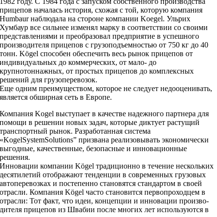
1982 году. С 1984 года с запуском собственного производства
прицепов началась история, схожая с той, которую компания
Humbaur наблюдала на стороне компании Koegel. Ульрих
Хумбаур все сильнее изменял марку в соответствии со своими
представлениями и преобразовал предприятие в успешного
производителя прицепов с грузоподъемностью от 750 кг до 40
тонн. Kögel способен обеспечить весь рынок прицепов от
индивидуальных до коммерческих, от мало- до
крупнотоннажных, от простых прицепов до комплексных
решений для грузоперевозок.
Еще одним преимуществом, которое не следует недооценивать,
является обширная сеть в Европе.
Компания Kogel выступает в качестве надежного партнера для
помощи в решении новых задач, которые диктует растущий
транспортный рынок. Разработанная система
«KogelSystemSolutions” призвана реализовывать экономически
выгодные, качественные, безопасные и инновационные
решения.
Инновации компании Kögel традиционно в течение нескольких
десятилетий отображают тенденции в современных грузовых
автоперевозках и постепенно становятся стандартом в своей
отрасли. Компания Kögel часто становится первопроходцем в
отрасли: Тот факт, что идеи, концепции и инновации произво-
дителя прицепов из Швабии после многих лет используются в