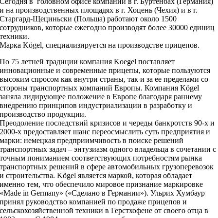
Сегодня в головном офисе компании в г. Буртенбах (Германия)
и на производственных площадях в г. Хоцень (Чехия) и в г.
Старгард-Щециньски (Польша) работают около 1500
сотрудников, которые ежегодно производят более 30000 единиц
техники.
Марка Kögel, специализируется на производстве прицепов.
По 75 летней традиции компания Koegel поставляет
инновационные и современные прицепы, которые пользуются
высоким спросом как внутри страны, так и за ее пределами со
стороны транспортных компаний Европы. Компания Kögel
заняла лидирующее положение в Европе благодаря раннему
внедрению принципов индустриализации в разработку и
производство продукции.
Преодоление последствий кризисов и череды банкротств 90-х и
2000-х предоставляет шанс переосмыслить суть предприятия и
марки: немецкая предприимчивость в поиске решений
транспортных задач – энтузиазм одного владельца в сочетании с
точным пониманием соответствующих потребностям рынка
транспортных решений в сфере автомобильных грузоперевозок
и строительства. Kögel является маркой, которая обладает
именно тем, что обеспечило мировое признание маркировке
«Made in Germany» («Сделано в Германии»). Ульрих Хумбаур
принял руководство компанией по продаже прицепов и
сельскохозяйственной техники в Герстхофене от своего отца в